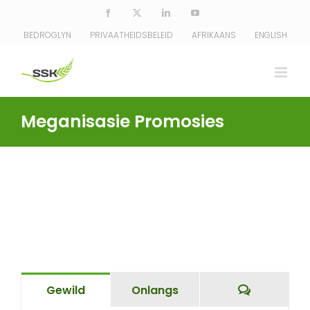
Skip
Facebook
X
LinkedIn
YouTube
to
BEDROGLYN
PRIVAATHEIDSBELEID
AFRIKAANS
ENGLISH
content
Meganisasie Promosies
Comment
Gewild
Onlangs