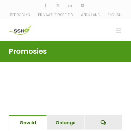
Skip
Facebook
X
LinkedIn
YouTube
to
BEDROGLYN
PRIVAATHEIDSBELEID
AFRIKAANS
ENGLISH
content
Promosies
Comment
Gewild
Onlangs