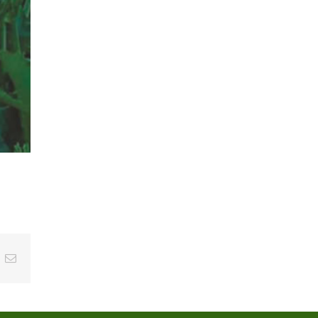
t
k
Email