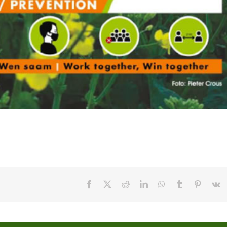
Facebook
X
Reddit
LinkedIn
WhatsApp
Tumblr
Pinteres
V