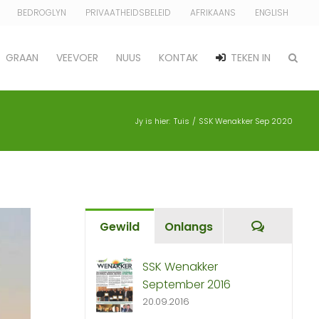
BEDROGLYN
PRIVAATHEIDSBELEID
AFRIKAANS
ENGLISH
GRAAN
VEEVOER
NUUS
KONTAK
TEKEN IN
Jy is hier:
Tuis
SSK Wenakker Sep 2020
Commen
Gewild
Onlangs
SSK Wenakker
September 2016
20.09.2016